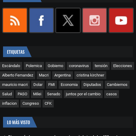
ETIQUETAS
Escándalo
Polemica
Gobierno
coronavirus
tensión
Elecciones
Alberto Fernandez
Macri
Argentina
cristina kirchner
mauricio macri
Dolar
FMI
Economia
Diputados
Cambiemos
Salud
PASO
Milei
Senado
juntos por el cambio
casos
inflacion
Congreso
CFK
LO MÁS VISTO