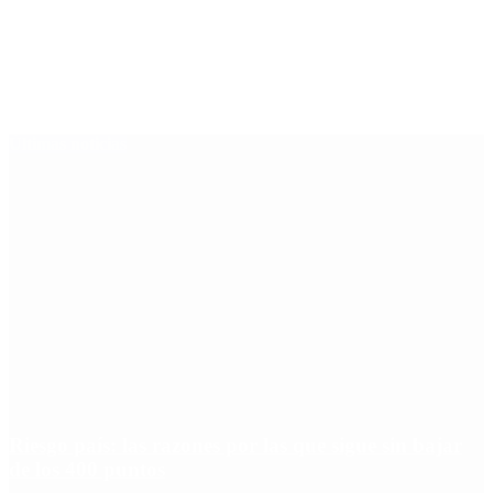
Últimas noticias
Riesgo país: las razones por las que sigue sin bajar
de los 400 puntos