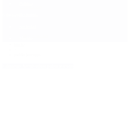
Política
Contactenos
6 de agosto, 2026
Economía
Sociedad
Quiénes Somos
Mundo
Inicio
>
pablo lescano
Etiquetas Archivadas: pablo lescano