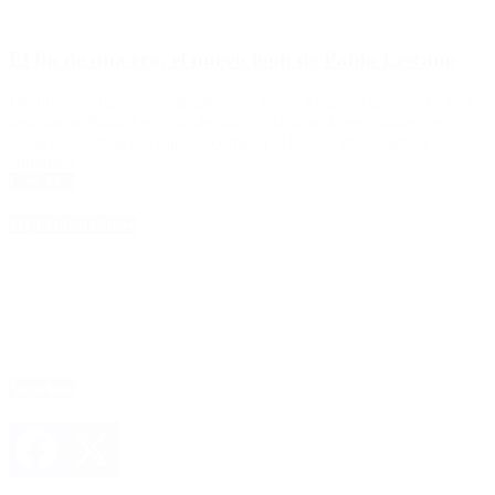
El fin de una era, el nuevo look de Pablo Lescano
Después de más de veinte años de carrera y tras ser uno de sus sellos
distintivos, Pablo Lescano decidió cortarse su larga caballera en
plena cuarentena sus hijos le cortaron al pelo al mítico artísta
cumbiero.
Leer Más
4D Producciones
Seguinos