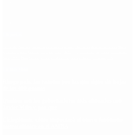
Etiquetas
Escándalo
Polemica
Gobierno
coronavirus
tensión
Elecciones
Alberto Fernandez
Macri
Argentina
cristina kirchner
mauricio macri
Dolar
FMI
Economia
Diputados
Cambiemos
Salud
PASO
Milei
Senado
juntos por el cambio
casos
inflacion
Congreso
CFK
Lo más visto
Riesgo país: las razones por las que sigue sin bajar
de los 400 puntos
Quiénes son los gobernadores más alineados con
Javier Milei y por qué
Ciclogénesis: cómo impactará el nuevo fenómeno
meteorológico en el AMBA