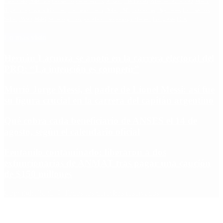
Escándalo
Polemica
Gobierno
coronavirus
tensión
Elecciones
Alberto Fernandez
Macri
Argentina
cristina kirchner
mauricio macri
Dolar
FMI
Economia
Diputados
Cambiemos
Salud
PASO
Milei
Senado
juntos por el cambio
casos
inflacion
Congreso
CFK
Lo más visto
Hernán Lacunza se anotó en la carrera electoral del
PRO: “La intención es competir”
Murió Jorge Messi, el padre de Lionel Messi: así fue
su figura crucial en la carrera del capitán argentino
Qué cobra cada beneficiario de ANSES el 14 de
agosto, según el calendario oficial
Fentanilo contaminado: liberaron a dos
exfuncionarias de ANMAT tras pagar una caución
de $150 millones
Copyright 2025 © Todos los derechos reservados