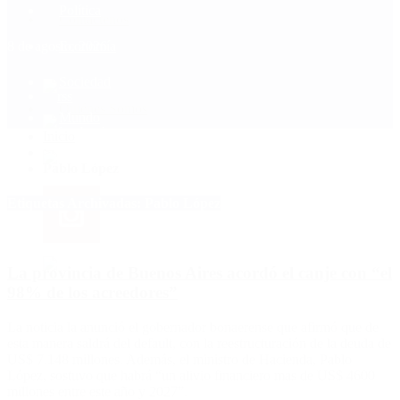
Política
Contactenos
8 de agosto, 2026
Economía
Sociedad
Quiénes Somos
Mundo
Inicio
>
Pablo López
Etiquetas Archivadas: Pablo López
La provincia de Buenos Aires acordó el canje con “el
98% de los acreedores”
La noticia la anunció el gobernador bonaerense que afirmó que de
esta manera saldrá del default, con la reestructuración de la deuda de
US$ 7.148 millones. Además, el ministro de Hacienda, Pablo
López, sostuvo que habrá “un alivio financiero mas de US$ 4600
millones entre este año y 2027”.