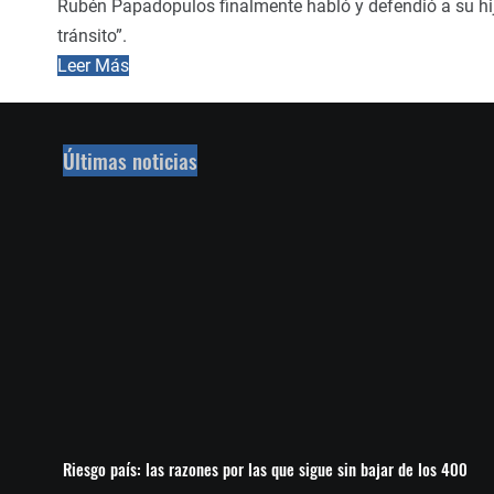
Rubén Papadopulos finalmente habló y defendió a su hijo
tránsito”.
Leer Más
Últimas noticias
Riesgo país: las razones por las que sigue sin bajar de los 400