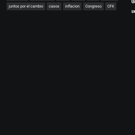
Qu
juntos por el cambio
casos
inflacion
Congreso
CFK
s