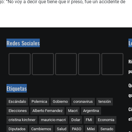
: “No voy a decir que tiene que ir preso, fue un accidente de
Redes Sociales
L
Ri
p
Qu
Etiquetas
q
Escándalo
Polemica
Gobierno
coronavirus
tensión
C
Elecciones
Alberto Fernandez
Macri
Argentina
e
cristina kirchner
mauricio macri
Dolar
FMI
Economia
Diputados
Cambiemos
Salud
PASO
Milei
Senado