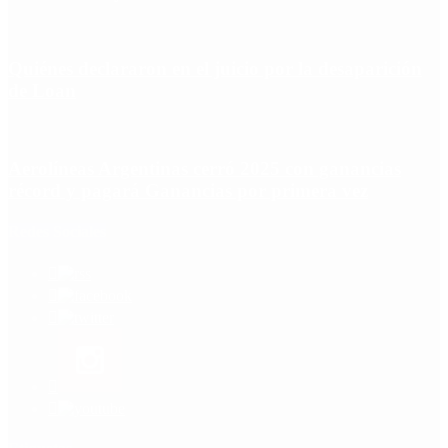
Quiénes declararon en el juicio por la desaparición
de Loan
Aerolíneas Argentinas cerró 2025 con ganancias
récord y pagará Ganancias por primera vez
Redes Sociales