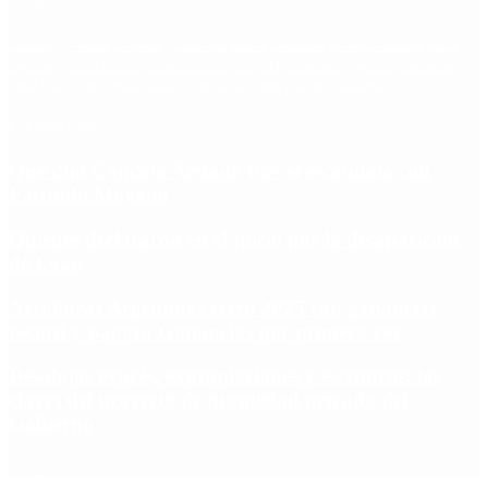
Etiquetas
Escándalo
Polemica
Gobierno
coronavirus
tensión
Elecciones
Alberto Fernandez
Macri
Argentina
cristina kirchner
mauricio macri
Dolar
FMI
Economia
Diputados
Cambiemos
Salud
PASO
Milei
Senado
juntos por el cambio
casos
inflacion
Congreso
CFK
Lo más visto
Qué dijo Candela Arizaga tras el escándalo con
Facundo Moyano
Quiénes declararon en el juicio por la desaparición
de Loan
Aerolíneas Argentinas cerró 2025 con ganancias
récord y pagará Ganancias por primera vez
Desalojos exprés, expropiaciones y escrituras: las
claves del proyecto de propiedad privada del
Gobierno
Copyright 2025 © Todos los derechos reservados