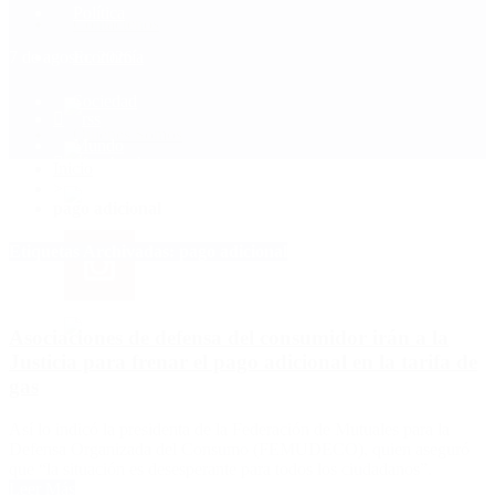
Política
Contactenos
7 de agosto, 2026
Economía
Sociedad
Quiénes Somos
Mundo
Inicio
>
pago adicional
Etiquetas Archivadas: pago adicional
Asociaciones de defensa del consumidor irán a la
Justicia para frenar el pago adicional en la tarifa de
gas
Así lo indicó la presidenta de la Federación de Mutuales para la
Defensa Organizada del Consumo (FEMUDECO), quien aseguró
que “la situación es desesperante para todos los ciudadanos”.
Leer Más