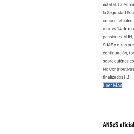
estatal. La Admi
la Seguridad Soc
conocer el calen
martes 14 de may
pensiones, AUH, 
SUAF y otras pre
continuación, to
sobre quiénes c
No Contributiva
finalizados […]
Leer Más
ANSeS oficia