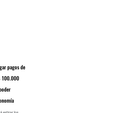
gar pagos de
$ 100.000
 poder
conomía
á estirar los