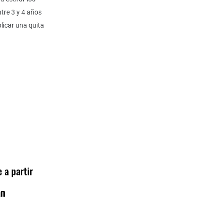
tre 3 y 4 años
plicar una quita
 a partir
an