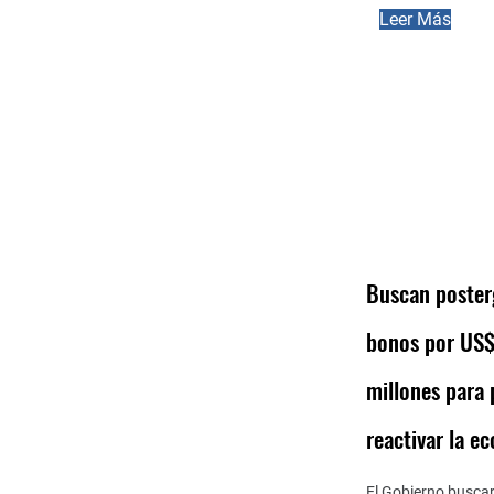
Leer Más
Buscan poster
bonos por US
millones para
reactivar la e
El Gobierno buscar