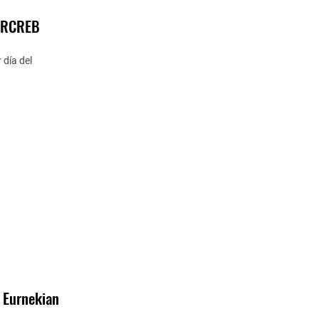
SIRCREB
 día del
e Eurnekian