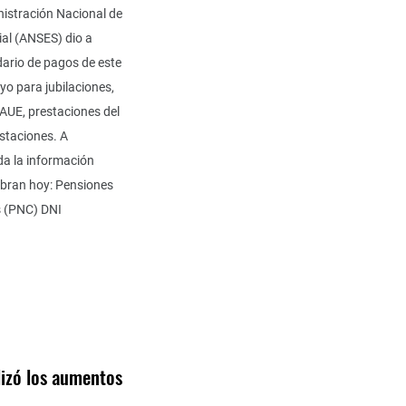
nistración Nacional de
ial (ANSES) dio a
dario de pagos de este
o para jubilaciones,
AUE, prestaciones del
staciones. A
da la información
obran hoy: Pensiones
s (PNC) DNI
lizó los aumentos