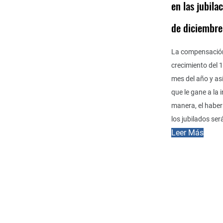
en las jubila
de diciembre
La compensació
crecimiento del 
mes del año y as
que le gane a la 
manera, el habe
los jubilados se
Leer Más