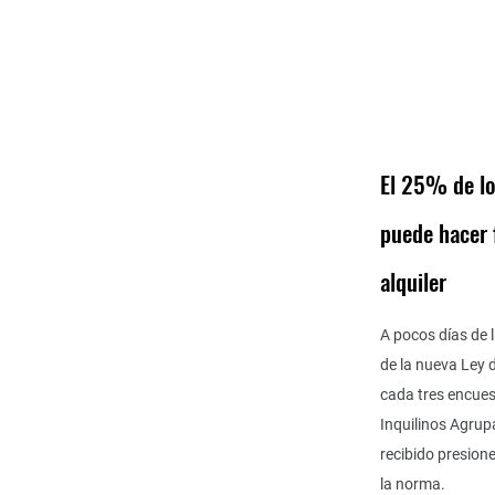
El 25% de lo
puede hacer 
alquiler
A pocos días de 
de la nueva Ley d
cada tres encues
Inquilinos Agrup
recibido presion
la norma.