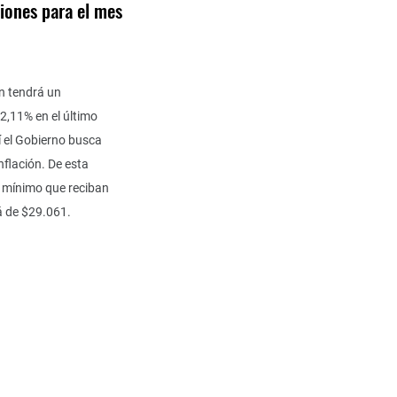
ciones para el mes
n tendrá un
12,11% en el último
í el Gobierno busca
inflación. De esta
r mínimo que reciban
rá de $29.061.