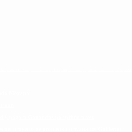
ntina
cristina kirchner
mauricio macri
Dolar
FMI
Economia
Diputados
Cambiemos
Salud
PAS
cundo Moyano
e Loan
rd y pagará Ganancias por primera vez
aves del proyecto de propiedad privada del Gobierno