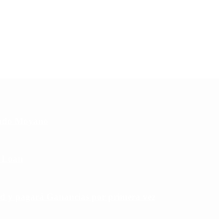
cundo Moyano
e Loan
rd y pagará Ganancias por primera vez