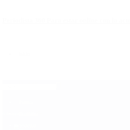
Periodista 360 Para estar online con la ac
Inicio
Destacado
Política
Contactenos
6 de agosto, 2026
Economía
Sociedad