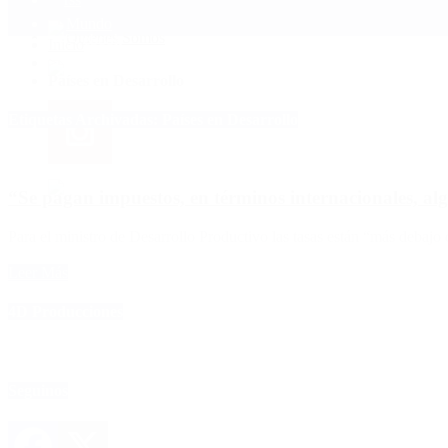
Mundo
Quiénes Somos
Inicio
>
Países en Desarrollo
Etiquetas Archivadas: Países en Desarrollo
“Se pagan impuestos, en términos internacionales, al
Para el ministro de Desarrollo Productivo las tasas están “más debaj
Leer Más
4D Producciones
Seguinos