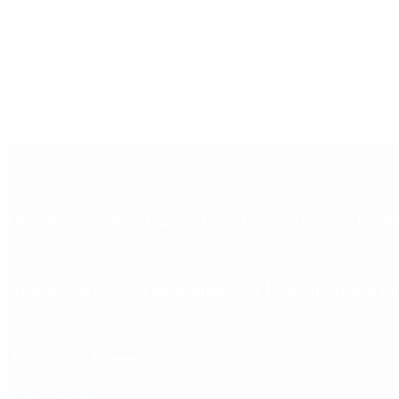
Últimas noticias
Qué dijo Candela Arizaga tras el escándalo con Fa
Quiénes declararon en el juicio por la desaparición d
Aerolíneas Argentinas cerró 2025 con ganancias réco
Redes Sociales