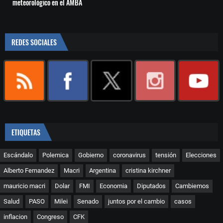
meteorológico en el AMBA
REDES SOCIALES
ETIQUETAS
Escándalo
Polemica
Gobierno
coronavirus
tensión
Elecciones
Alberto Fernandez
Macri
Argentina
cristina kirchner
mauricio macri
Dolar
FMI
Economia
Diputados
Cambiemos
Salud
PASO
Milei
Senado
juntos por el cambio
casos
inflacion
Congreso
CFK