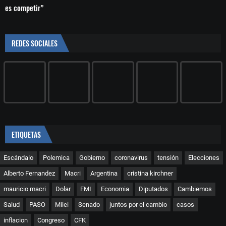
es competir”
REDES SOCIALES
ETIQUETAS
Escándalo
Polemica
Gobierno
coronavirus
tensión
Elecciones
Alberto Fernandez
Macri
Argentina
cristina kirchner
mauricio macri
Dolar
FMI
Economia
Diputados
Cambiemos
Salud
PASO
Milei
Senado
juntos por el cambio
casos
inflacion
Congreso
CFK