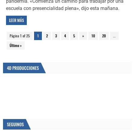
pandemia. «Comienza un camino para trabajar por una
escuela con presencialidad plena», dijo esta mañana.
LEER MÁS
Página 1 of 25
1
2
3
4
5
»
10
20
...
Último »
4D PRODUCCIONES
SEGUINOS