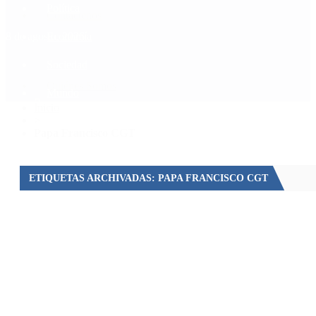
Política
Contactenos
8 de agosto, 2026
Economía
Sociedad
Quiénes Somos
Mundo
Inicio
>
Papa Francisco CGT
ETIQUETAS ARCHIVADAS: PAPA FRANCISCO CGT