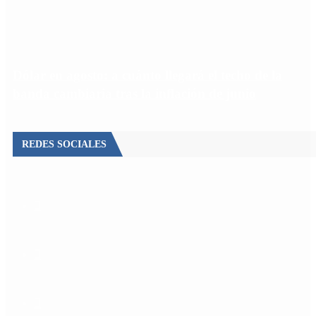
Dólar en agosto: a cuánto llegará el techo de la
banda cambiaria tras la inflación de junio
REDES SOCIALES