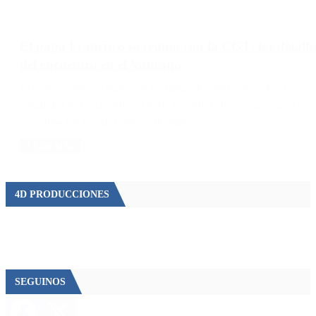
El papa Francisco se reunió con la CGT: los detalle
del encuentro en el Vaticano
El sumo pontífice charló con los dirigentes sindicales sobre la
actualidad de la Argentina. Desde la central obrera expresaron su
preocupación por las políticas de Milei.
LEER MÁS
4D PRODUCCIONES
SEGUINOS