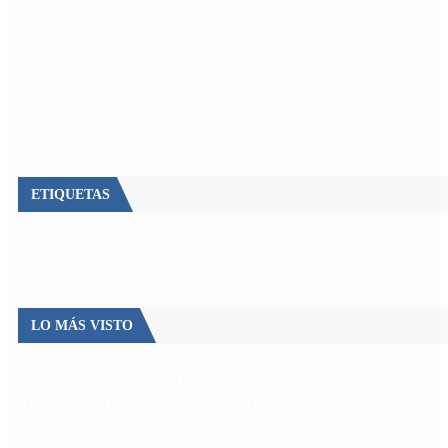
ETIQUETAS
Escándalo
Polemica
Gobierno
coronavirus
tensión
Elecciones
Alberto Fernandez
Macri
Argentina
cristina kirchner
mauricio macri
Dolar
FMI
Economia
Diputados
Cambiemos
Salud
PASO
Milei
Senado
juntos por el cambio
casos
inflacion
Congreso
CFK
LO MÁS VISTO
Qué cobra cada beneficiario de ANSES el 14 de
agosto, según el calendario oficial