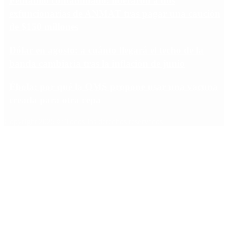
Fentanilo contaminado: liberaron a dos
exfuncionarias de ANMAT tras pagar una caución
de $150 millones
Dólar en agosto: a cuánto llegará el techo de la
banda cambiaria tras la inflación de junio
Ébola: por qué la OMS propone usar una vacuna
creada para otra cepa
Copyright 2025 © Todos los derechos reservados