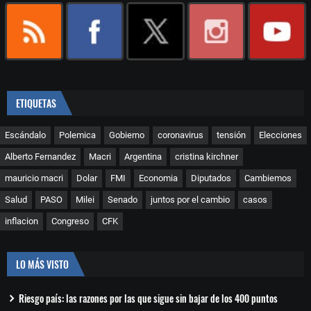
ETIQUETAS
Escándalo
Polemica
Gobierno
coronavirus
tensión
Elecciones
Alberto Fernandez
Macri
Argentina
cristina kirchner
mauricio macri
Dolar
FMI
Economia
Diputados
Cambiemos
Salud
PASO
Milei
Senado
juntos por el cambio
casos
inflacion
Congreso
CFK
LO MÁS VISTO
Riesgo país: las razones por las que sigue sin bajar de los 400 puntos