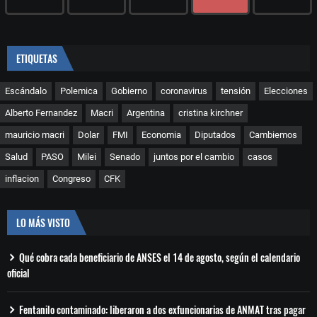
ETIQUETAS
Escándalo
Polemica
Gobierno
coronavirus
tensión
Elecciones
Alberto Fernandez
Macri
Argentina
cristina kirchner
mauricio macri
Dolar
FMI
Economia
Diputados
Cambiemos
Salud
PASO
Milei
Senado
juntos por el cambio
casos
inflacion
Congreso
CFK
LO MÁS VISTO
Qué cobra cada beneficiario de ANSES el 14 de agosto, según el calendario
oficial
Fentanilo contaminado: liberaron a dos exfuncionarias de ANMAT tras pagar