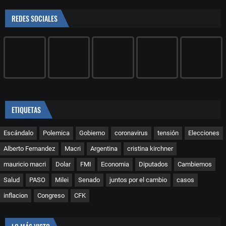
REDES SOCIALES
ETIQUETAS
Escándalo
Polemica
Gobierno
coronavirus
tensión
Elecciones
Alberto Fernandez
Macri
Argentina
cristina kirchner
mauricio macri
Dolar
FMI
Economia
Diputados
Cambiemos
Salud
PASO
Milei
Senado
juntos por el cambio
casos
inflacion
Congreso
CFK