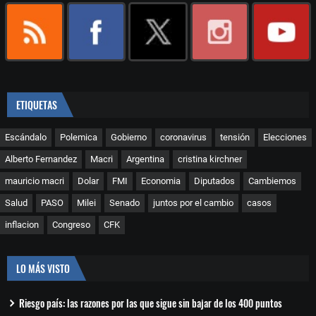
ETIQUETAS
Escándalo
Polemica
Gobierno
coronavirus
tensión
Elecciones
Alberto Fernandez
Macri
Argentina
cristina kirchner
mauricio macri
Dolar
FMI
Economia
Diputados
Cambiemos
Salud
PASO
Milei
Senado
juntos por el cambio
casos
inflacion
Congreso
CFK
LO MÁS VISTO
Riesgo país: las razones por las que sigue sin bajar de los 400 puntos