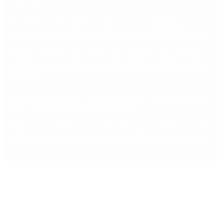
Lo más visto
Desalojo exprés: qué cambia para inquilinos y
propietarios con el proyecto que aprobó el Senado
“Fuerza Suma”: el nuevo movimiento de Osvaldo
Cornide que propone un plan de desarrollo para la
Argentina
Hernán Lacunza se anotó en la carrera electoral del
PRO: “La intención es competir”
Murió Jorge Messi, el padre de Lionel Messi: así fue
su figura crucial en la carrera del capitán argentino
Copyright 2025 © Todos los derechos reservados