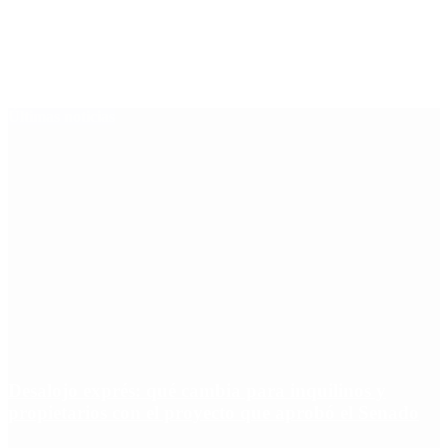
Últimas noticias
Desalojo exprés: qué cambia para inquilinos y
propietarios con el proyecto que aprobó el Senado