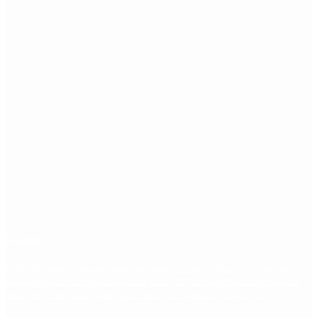
Etiquetas
Escándalo
Polemica
Gobierno
coronavirus
tensión
Elecciones
Alberto Fernandez
Macri
Argentina
cristina kirchner
mauricio macri
Dolar
FMI
Economia
Diputados
Cambiemos
Salud
PASO
Milei
Senado
juntos por el cambio
casos
inflacion
Congreso
CFK