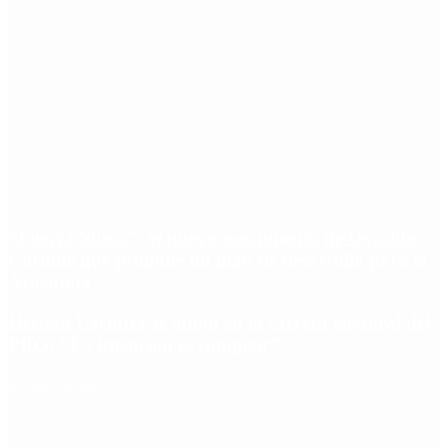
“Fuerza Suma”: el nuevo movimiento de Osvaldo
Cornide que propone un plan de desarrollo para la
Argentina
Hernán Lacunza se anotó en la carrera electoral del
PRO: “La intención es competir”
Redes Sociales