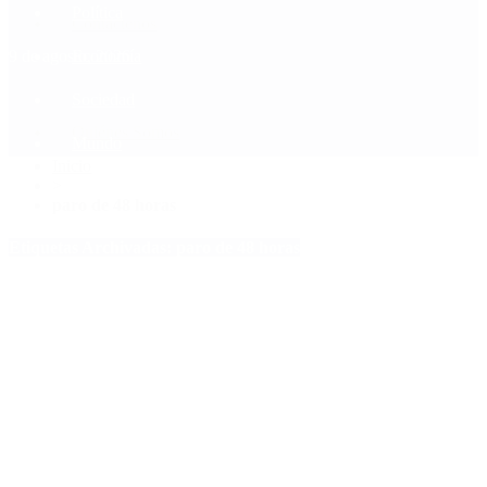
Política
Contactenos
9 de agosto, 2026
Economía
Sociedad
Quiénes Somos
Mundo
Inicio
>
paro de 48 horas
Etiquetas Archivadas: paro de 48 horas