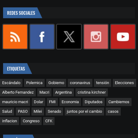
REDES SOCIALES
ETIQUETAS
Escándalo
Polemica
Gobierno
coronavirus
tensión
Elecciones
Alberto Fernandez
Macri
Argentina
cristina kirchner
mauricio macri
Dolar
FMI
Economia
Diputados
Cambiemos
Salud
PASO
Milei
Senado
juntos por el cambio
casos
inflacion
Congreso
CFK