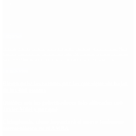
Etiquetas
Escándalo
Polemica
Gobierno
coronavirus
tensión
Elecciones
Alberto Fernandez
Macri
Argentina
cristina kirchner
mauricio macri
Dolar
FMI
Economia
Diputados
Cambiemos
Salud
PASO
Milei
Senado
juntos por el cambio
casos
inflacion
Congreso
CFK
Lo más visto
Riesgo país: las razones por las que sigue sin bajar
de los 400 puntos
Quiénes son los gobernadores más alineados con
Javier Milei y por qué
Ciclogénesis: cómo impactará el nuevo fenómeno
meteorológico en el AMBA