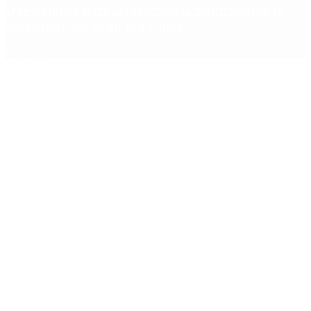
Qué significa para las reservas la confirmación la
renovación del swap con China
Copyright 2025 © Todos los derechos reservados