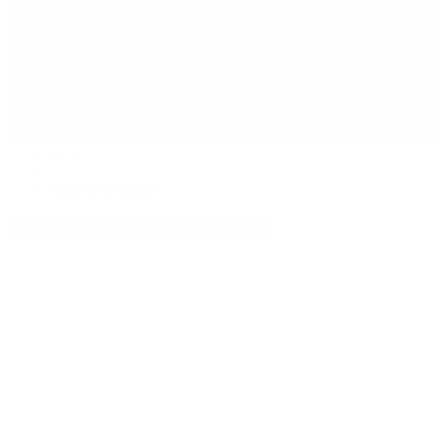
Política
Contactenos
6 de agosto, 2026
Economía
Sociedad
Quiénes Somos
Mundo
Inicio
>
Paro de policias
Etiquetas Archivadas: Paro de policias