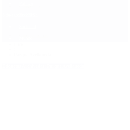
Política
Contactenos
6 de agosto, 2026
Economía
Sociedad
Quiénes Somos
Mundo
Inicio
>
Parque Avellaneda
Etiquetas Archivadas: Parque Avellaneda