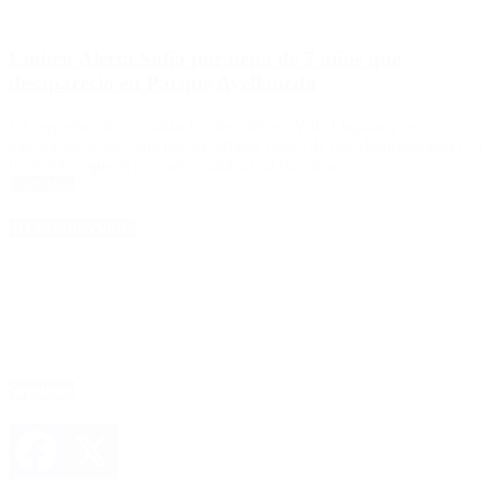
Emiten Alerta Sofía por nena de 7 años que
desapareció en Parque Avellaneda
La pequeña vive en situación de calle en Villa Lugano y es
intensamente buscada por su familia, luego de que desapareciera con
un hombre que le prometió cambiar su bicicleta.
Leer Más
4D Producciones
Seguinos