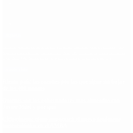
Etiquetas
Escándalo
Polemica
Gobierno
coronavirus
tensión
Elecciones
Alberto Fernandez
Macri
Argentina
cristina kirchner
mauricio macri
Dolar
FMI
Economia
Diputados
Cambiemos
Salud
PASO
Milei
Senado
juntos por el cambio
casos
inflacion
Congreso
CFK
Lo más visto
Riesgo país: las razones por las que sigue sin bajar
de los 400 puntos
Quiénes son los gobernadores más alineados con
Javier Milei y por qué
Ciclogénesis: cómo impactará el nuevo fenómeno
meteorológico en el AMBA