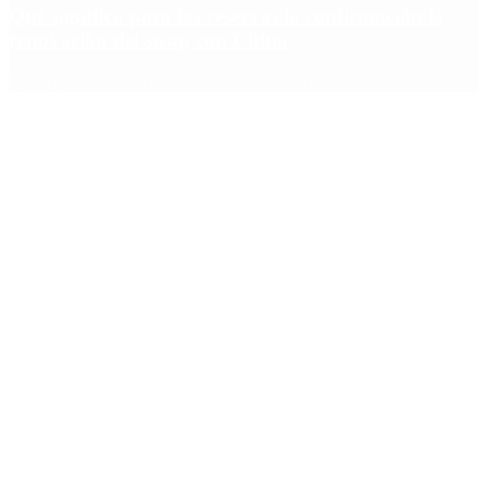
Qué significa para las reservas la confirmación la
renovación del swap con China
Copyright 2025 © Todos los derechos reservados