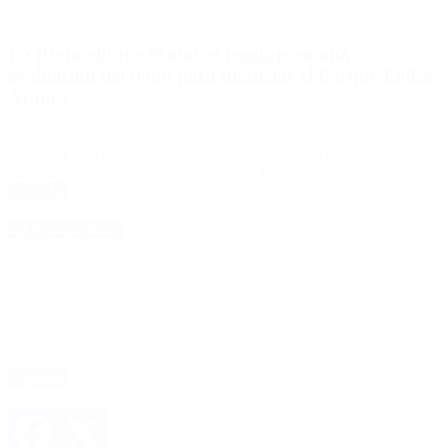
La Rioja obtuvo el mayor puntaje en una
evaluación del bono para financiar el Parque Eólico
Arauco
«Esto pone en valor el esfuerzo que estamos realizando en la
provincia para atraer capitales que participen en el desarrollo de
energías limpias” destacó el ministro de Hacienda riojano.
Leer Más
4D Producciones
Seguinos