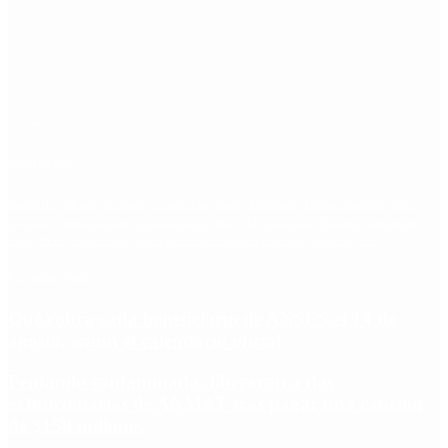
Etiquetas
Escándalo
Polemica
Gobierno
coronavirus
tensión
Elecciones
Alberto Fernandez
Macri
Argentina
cristina kirchner
mauricio macri
Dolar
FMI
Economia
Diputados
Cambiemos
Salud
PASO
Milei
Senado
juntos por el cambio
casos
inflacion
Congreso
CFK
Lo más visto
Qué cobra cada beneficiario de ANSES el 14 de
agosto, según el calendario oficial
Fentanilo contaminado: liberaron a dos
exfuncionarias de ANMAT tras pagar una caución
de $150 millones