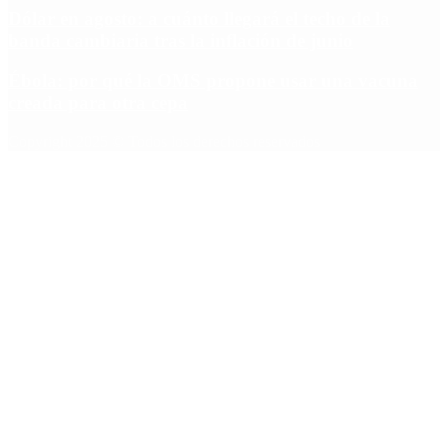
Dólar en agosto: a cuánto llegará el techo de la
banda cambiaria tras la inflación de junio
Ébola: por qué la OMS propone usar una vacuna
creada para otra cepa
Copyright 2025 © Todos los derechos reservados