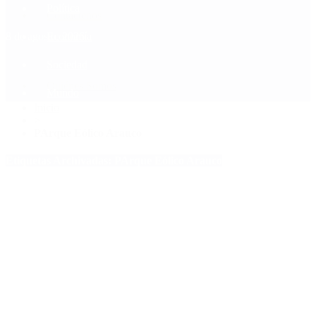
Política
Contactenos
8 de agosto, 2026
Economía
Sociedad
Quiénes Somos
Mundo
Inicio
>
PArque Eólico Arauco
Etiquetas Archivadas: PArque Eólico Arauco