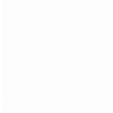
Etiquetas
Escándalo
Polemica
Gobierno
coronavirus
tensión
Elecciones
Alberto Fernandez
Macri
Argentina
cristina kirchner
mauricio macri
Dolar
FMI
Economia
Diputados
Cambiemos
Salud
PASO
Milei
Senado
juntos por el cambio
casos
inflacion
Congreso
CFK