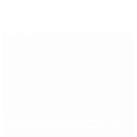
Últimas noticias
Desalojo exprés: qué cambia para inquilinos y
propietarios con el proyecto que aprobó el Senado