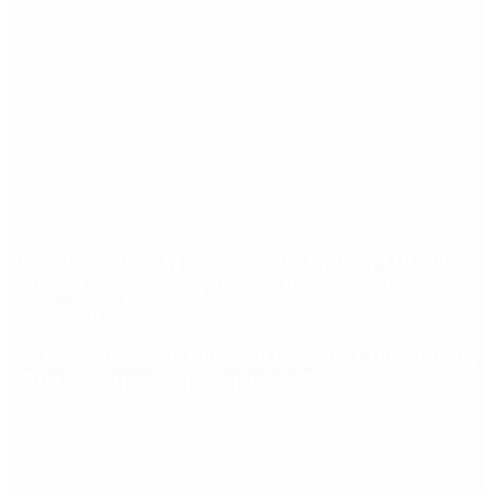
“Fuerza Suma”: el nuevo movimiento de Osvaldo
Cornide que propone un plan de desarrollo para la
Argentina
Hernán Lacunza se anotó en la carrera electoral del
PRO: “La intención es competir”
Redes Sociales