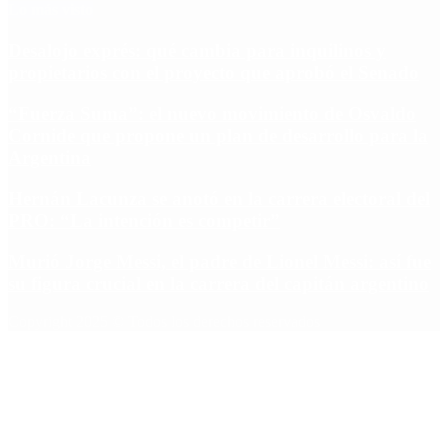
Lo más visto
Desalojo exprés: qué cambia para inquilinos y
propietarios con el proyecto que aprobó el Senado
“Fuerza Suma”: el nuevo movimiento de Osvaldo
Cornide que propone un plan de desarrollo para la
Argentina
Hernán Lacunza se anotó en la carrera electoral del
PRO: “La intención es competir”
Murió Jorge Messi, el padre de Lionel Messi: así fue
su figura crucial en la carrera del capitán argentino
Copyright 2025 © Todos los derechos reservados