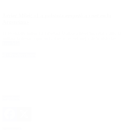
Javier Milei: «La pobreza empezó a caer en la
Argentina»
El presidente lanzó La Libertad Avanza a nivel nacional y ante la
militancia destacó que su Gobierno es «el mejor de la historia».
Leer Más
4D Producciones
Seguinos
Facebook