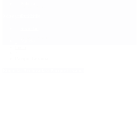
Política
Contactenos
9 de agosto, 2026
Economía
Sociedad
Quiénes Somos
Mundo
Inicio
>
Parque Lezama
Etiquetas Archivadas: Parque Lezama