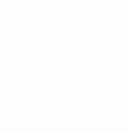
Murió Jorge Messi, el padre de Lionel Messi: así fue
su figura crucial en la carrera del capitán argentino
Qué cobra cada beneficiario de ANSES el 14 de
agosto, según el calendario oficial
Redes Sociales