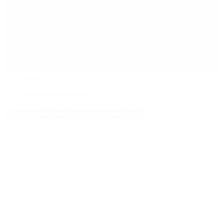
Política
Contactenos
8 de agosto, 2026
Economía
Sociedad
Quiénes Somos
Mundo
Inicio
>
parques nacionales
Etiquetas Archivadas: parques nacionales