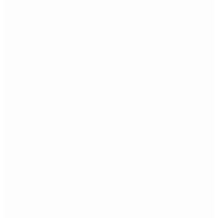
Etiquetas
Escándalo
Polemica
Gobierno
coronavirus
tensión
Elecciones
Alberto Fernandez
Macri
Argentina
cristina kirchner
mauricio macri
Dolar
FMI
Economia
Diputados
Cambiemos
Salud
PASO
Milei
Senado
juntos por el cambio
casos
inflacion
Congreso
CFK
Lo más visto