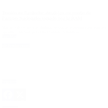
Tensión en Bariloche: desalojan un predio de
Parques Nacionales tomado por la RAM
Más de 100 efectivos de distintas fuerzas de seguridad participan del
operativo ordenado por el juez Gustavo Villanueva.
Leer Más
4D Producciones
Seguinos
Facebook