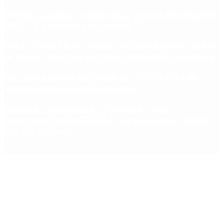
Hernán Lacunza se anotó en la carrera electoral del
PRO: “La intención es competir”
Murió Jorge Messi, el padre de Lionel Messi: así fue
su figura crucial en la carrera del capitán argentino
Qué cobra cada beneficiario de ANSES el 14 de
agosto, según el calendario oficial
Fentanilo contaminado: liberaron a dos
exfuncionarias de ANMAT tras pagar una caución
de $150 millones
Copyright 2025 © Todos los derechos reservados