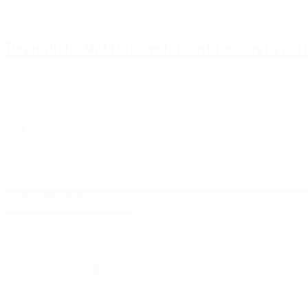
Periodista 360 Para estar online con la ac
Inicio
Destacado
Política
Contactenos
7 de agosto, 2026
Economía
Sociedad