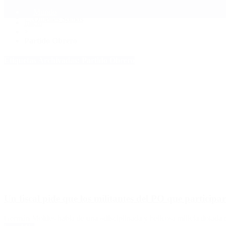
Mundo
Quiénes Somos
Inicio
>
Partido Obrero
Etiquetas Archivadas: Partido Obrero
Un fiscal pide que los militantes del PO que participa
Germán Moldes habla de una «disciplinada y belicosa milicia dotada d