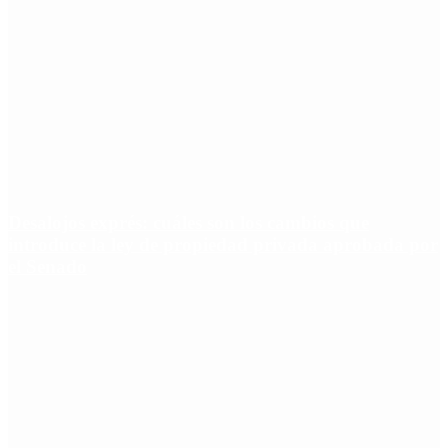
Desalojos exprés: cuáles son los cambios que
introduce la ley de propiedad privada aprobada por
el Senado