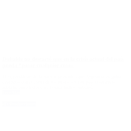
Duhalde no descartó que en la crisis actual del país
pueda “pasar cualquier cosa»
El ex presidente de la Nación pronosticó que Argentina «seguirá
cayendo» con el correr de los meses. «A este país lo sacamos
adelante entre todos o no lo saca nadie», subrayó.
Leer Más
4D Producciones