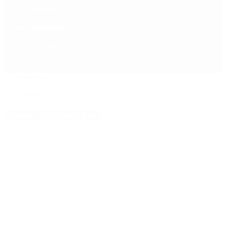
Política
Contactenos
7 de agosto, 2026
Economía
Sociedad
Quiénes Somos
Mundo
Inicio
>
Patria
Etiquetas Archivadas: Patria