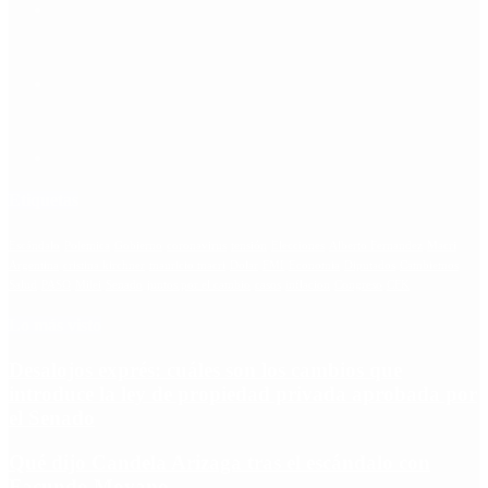
Etiquetas
Escándalo
Polemica
Gobierno
coronavirus
tensión
Elecciones
Alberto Fernandez
Macri
Argentina
cristina kirchner
mauricio macri
Dolar
FMI
Economia
Diputados
Cambiemos
Salud
PASO
Milei
Senado
juntos por el cambio
casos
inflacion
Congreso
CFK
Lo más visto
Desalojos exprés: cuáles son los cambios que
introduce la ley de propiedad privada aprobada por
el Senado
Qué dijo Candela Arizaga tras el escándalo con
Facundo Moyano