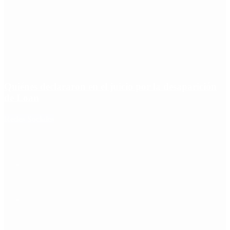
Quiénes declararon en el juicio por la desaparición
de Loan
Redes Sociales