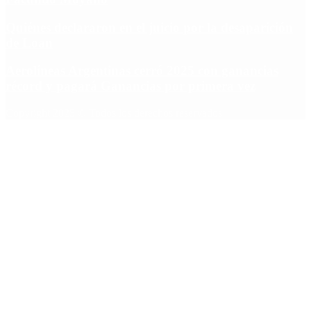
Quiénes declararon en el juicio por la desaparición
de Loan
Aerolíneas Argentinas cerró 2025 con ganancias
récord y pagará Ganancias por primera vez
Copyright 2025 © Todos los derechos reservados