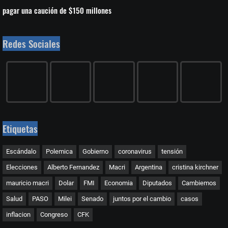
pagar una caución de $150 millones
Redes Sociales
Etiquetas
Escándalo
Polemica
Gobierno
coronavirus
tensión
Elecciones
Alberto Fernandez
Macri
Argentina
cristina kirchner
mauricio macri
Dolar
FMI
Economia
Diputados
Cambiemos
Salud
PASO
Milei
Senado
juntos por el cambio
casos
inflacion
Congreso
CFK