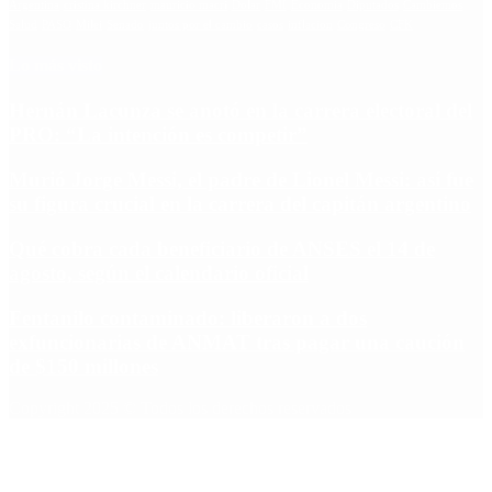
Argentina
cristina kirchner
mauricio macri
Dolar
FMI
Economia
Diputados
Cambiemos
Salud
PASO
Milei
Senado
juntos por el cambio
casos
inflacion
Congreso
CFK
Lo más visto
Hernán Lacunza se anotó en la carrera electoral del
PRO: “La intención es competir”
Murió Jorge Messi, el padre de Lionel Messi: así fue
su figura crucial en la carrera del capitán argentino
Qué cobra cada beneficiario de ANSES el 14 de
agosto, según el calendario oficial
Fentanilo contaminado: liberaron a dos
exfuncionarias de ANMAT tras pagar una caución
de $150 millones
Copyright 2025 © Todos los derechos reservados