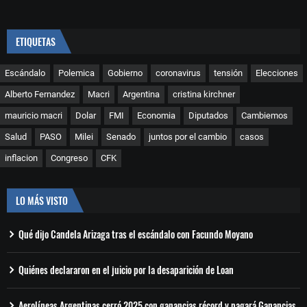
ETIQUETAS
Escándalo
Polemica
Gobierno
coronavirus
tensión
Elecciones
Alberto Fernandez
Macri
Argentina
cristina kirchner
mauricio macri
Dolar
FMI
Economia
Diputados
Cambiemos
Salud
PASO
Milei
Senado
juntos por el cambio
casos
inflacion
Congreso
CFK
LO MÁS VISTO
Qué dijo Candela Arizaga tras el escándalo con Facundo Moyano
Quiénes declararon en el juicio por la desaparición de Loan
Aerolíneas Argentinas cerró 2025 con ganancias récord y pagará Ganancias