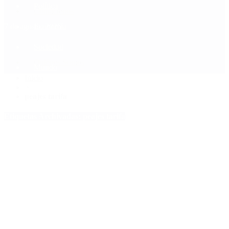
Política
Contactenos
7 de agosto, 2026
Economía
Sociedad
Quiénes Somos
Mundo
Inicio
>
peajes tarifa
Etiquetas Archivadas: peajes tarifa