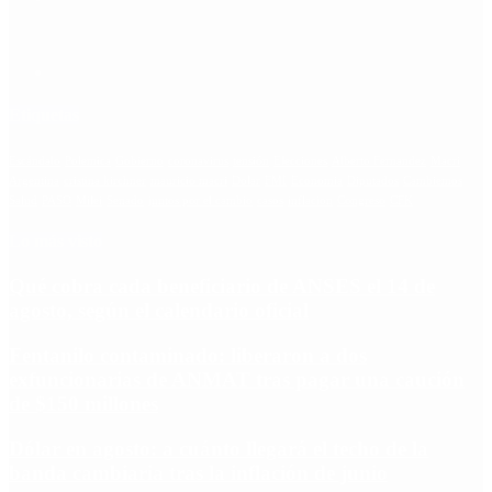
Etiquetas
Escándalo
Polemica
Gobierno
coronavirus
tensión
Elecciones
Alberto Fernandez
Macri
Argentina
cristina kirchner
mauricio macri
Dolar
FMI
Economia
Diputados
Cambiemos
Salud
PASO
Milei
Senado
juntos por el cambio
casos
inflacion
Congreso
CFK
Lo más visto
Qué cobra cada beneficiario de ANSES el 14 de
agosto, según el calendario oficial
Fentanilo contaminado: liberaron a dos
exfuncionarias de ANMAT tras pagar una caución
de $150 millones
Dólar en agosto: a cuánto llegará el techo de la
banda cambiaria tras la inflación de junio