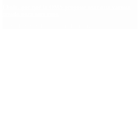
Ébola: por qué la OMS propone usar una vacuna
creada para otra cepa
Copyright 2025 © Todos los derechos reservados