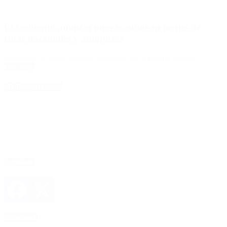
El Gobierno anunció nuevas subas en peajes de
rutas nacionales y autopistas
Así quedó el nuevo tarifario anunciado en el Boletín Oficial.
Leer Más
4D Producciones
Seguinos
Facebook