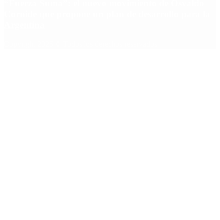
“Fuerza Suma”: el nuevo movimiento de Osvaldo
Cornide que propone un plan de desarrollo para la
Argentina
Copyright 2025 © Todos los derechos reservados