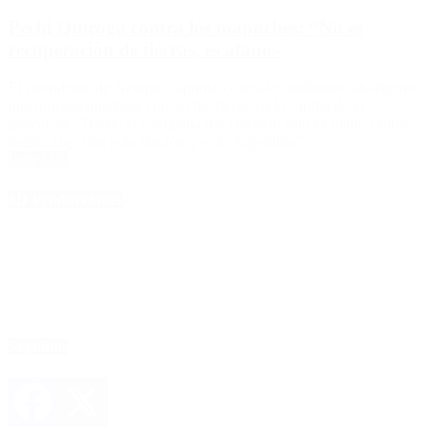
Pechi Quiroga contra los mapuches: “No es
recuperación de tierras, es afano»
El intendente de Neuquén apuntó contra los militantes aborígenes
que quieren quedarse con 50 hectáreas en la capital de la
provincia: “Desde la Campaña del Desierto esto es blanco sobre
negro. Hay una sola Nación y es la Argentina”.
Leer Más
4D Producciones
Seguinos