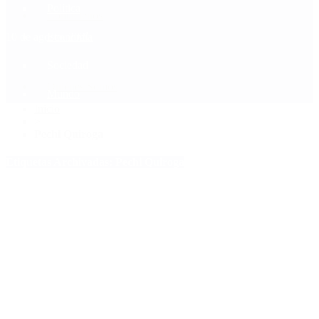
Política
Contactenos
10 de agosto, 2026
Economía
Sociedad
Quiénes Somos
Mundo
Inicio
>
Pechi Quiroga
Etiquetas Archivadas: Pechi Quiroga