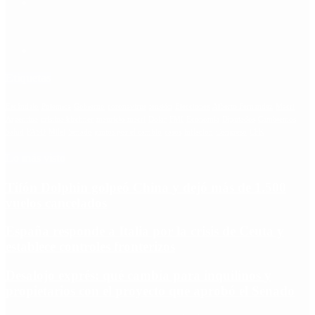
Etiquetas
Escándalo
Polemica
Gobierno
coronavirus
tensión
Elecciones
Alberto Fernandez
Macri
Argentina
cristina kirchner
mauricio macri
Dolar
FMI
Economia
Diputados
Cambiemos
Salud
PASO
Milei
Senado
juntos por el cambio
casos
inflacion
Congreso
CFK
Lo más visto
Tifón Dolphin golpeó China y dejó más de 1.500
vuelos cancelados
España responde a Italia por la crisis de Ceuta y
establece controles fronterizos
Desalojo exprés: qué cambia para inquilinos y
propietarios con el proyecto que aprobó el Senado