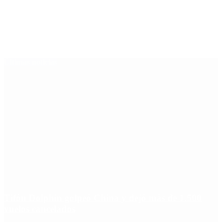
Últimas noticias
Tifón Dolphin golpeó China y dejó más de 1.500
vuelos cancelados