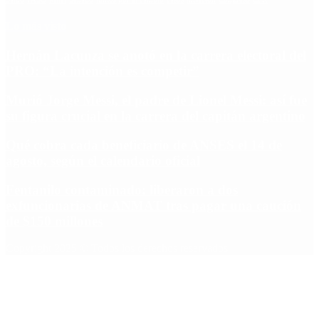
Lo más visto
Hernán Lacunza se anotó en la carrera electoral del
PRO: “La intención es competir”
Murió Jorge Messi, el padre de Lionel Messi: así fue
su figura crucial en la carrera del capitán argentino
Qué cobra cada beneficiario de ANSES el 14 de
agosto, según el calendario oficial
Fentanilo contaminado: liberaron a dos
exfuncionarias de ANMAT tras pagar una caución
de $150 millones
Copyright 2025 © Todos los derechos reservados