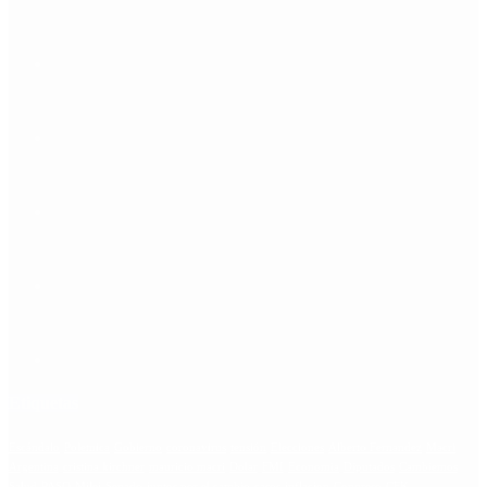
Etiquetas
Escándalo
Polemica
Gobierno
coronavirus
tensión
Elecciones
Alberto Fernandez
Macri
Argentina
cristina kirchner
mauricio macri
Dolar
FMI
Economia
Diputados
Cambiemos
Salud
PASO
Milei
Senado
juntos por el cambio
casos
inflacion
Congreso
CFK