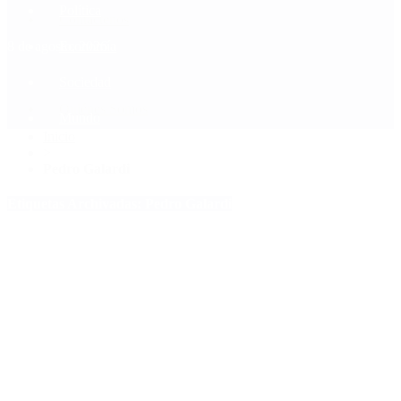
Política
Contactenos
8 de agosto, 2026
Economía
Sociedad
Quiénes Somos
Mundo
Inicio
>
Pedro Galardi
Etiquetas Archivadas: Pedro Galardi