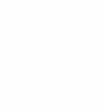
Quiénes declararon en el juicio por la desaparición
de Loan
Aerolíneas Argentinas cerró 2025 con ganancias
récord y pagará Ganancias por primera vez
Redes Sociales
Etiquetas