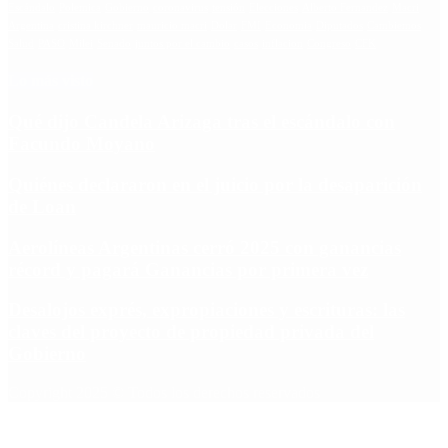
Escándalo
Polemica
Gobierno
coronavirus
tensión
Elecciones
Alberto Fernandez
Macri
Argentina
cristina kirchner
mauricio macri
Dolar
FMI
Economia
Diputados
Cambiemos
Salud
PASO
Milei
Senado
juntos por el cambio
casos
inflacion
Congreso
CFK
Lo más visto
Qué dijo Candela Arizaga tras el escándalo con
Facundo Moyano
Quiénes declararon en el juicio por la desaparición
de Loan
Aerolíneas Argentinas cerró 2025 con ganancias
récord y pagará Ganancias por primera vez
Desalojos exprés, expropiaciones y escrituras: las
claves del proyecto de propiedad privada del
Gobierno
Copyright 2025 © Todos los derechos reservados