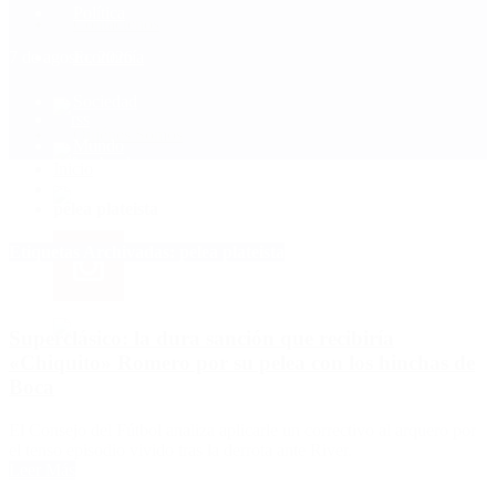
Política
Contactenos
7 de agosto, 2026
Economía
Sociedad
Quiénes Somos
Mundo
Inicio
>
pelea plateista
Etiquetas Archivadas: pelea plateista
Superclásico: la dura sanción que recibiría
«Chiquito» Romero por su pelea con los hinchas de
Boca
El Consejo del Fútbol analiza aplicarle un correctivo al arquero por
el tenso episodio vivido tras la derrota ante River.
Leer Más