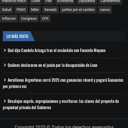
mauricio macri
Dolar
FMI
Economia
Diputados
Cambiemos
Salud
PASO
Milei
Senado
juntos por el cambio
casos
inflacion
Congreso
CFK
LO MÁS VISTO
Qué dijo Candela Arizaga tras el escándalo con Facundo Moyano
Quiénes declararon en el juicio por la desaparición de Loan
Aerolíneas Argentinas cerró 2025 con ganancias récord y pagará Ganancias
por primera vez
Desalojos exprés, expropiaciones y escrituras: las claves del proyecto de
propiedad privada del Gobierno
Copyright 2025 © Todos los derechos reservados