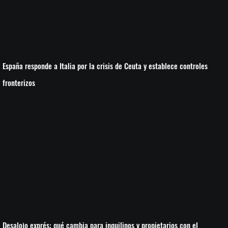
España responde a Italia por la crisis de Ceuta y establece controles
fronterizos
Desalojo exprés: qué cambia para inquilinos y propietarios con el