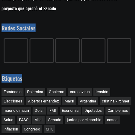
proyecto que aprobó el Senado
Redes Sociales
Etiquetas
Escándalo
Polemica
Gobierno
coronavirus
tensión
Elecciones
Alberto Fernandez
Macri
Argentina
cristina kirchner
mauricio macri
Dolar
FMI
Economia
Diputados
Cambiemos
Salud
PASO
Milei
Senado
juntos por el cambio
casos
inflacion
Congreso
CFK