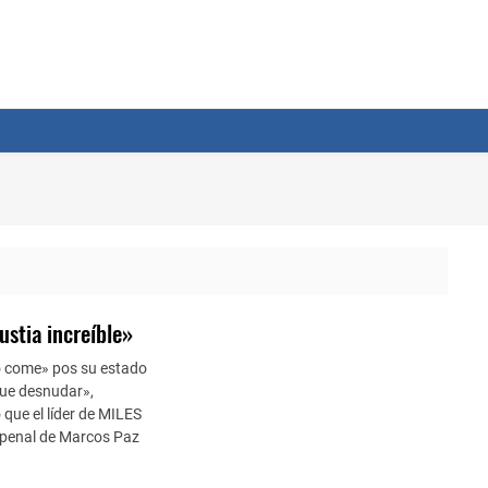
ustia increíble»
no come» pos su estado
 que desnudar»,
 que el líder de MILES
l penal de Marcos Paz