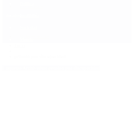
Política
Contactenos
7 de agosto, 2026
Economía
Sociedad
Quiénes Somos
Mundo
Inicio
>
pensión por discapacidad
Etiquetas Archivadas: pensión por discapacidad