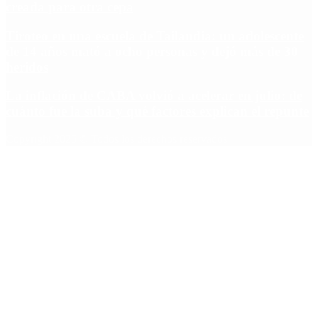
creada para otra cepa
Tiroteo en una escuela de Tailandia: un adolescente
de 14 años mató a ocho personas y dejó más de 30
heridos
La inflación de CABA volvió a acelerar en julio: de
cuánto fue la suba y qué factores explican el repunte
Copyright 2025 © Todos los derechos reservados