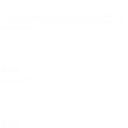
«Usaron la radiografía de un perro», el insólito caso
que denunció Adorni sobre fraudes en pensiones por
discapacidad
El Gobierno aseguró que entre 2003 y 2015 la cantidad de PNC por
invalidez pasó de 79.000 a 1.045.000. El vocero
presidencial, Manuel Adorni denunció en su habitual conferencia de
prensa que más de cien personas usaron la radiografía de un perro
para obtener una pensión por discapacidad. “Entre 2003 y 2015 la
cantidad de pensiones […]
Leer Más
4D Producciones
Seguinos