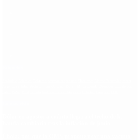
Etiquetas
Escándalo
Polemica
Gobierno
coronavirus
tensión
Elecciones
Alberto Fernandez
Macri
Argentina
cristina kirchner
mauricio macri
Dolar
FMI
Economia
Diputados
Cambiemos
Salud
PASO
Milei
Senado
juntos por el cambio
casos
inflacion
Congreso
CFK
Lo más visto
Dólar en agosto: a cuánto llegará el techo de la
banda cambiaria tras la inflación de junio
Ébola: por qué la OMS propone usar una vacuna