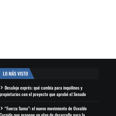
LO MÁS VISTO
Desalojo exprés: qué cambia para inquilinos y
propietarios con el proyecto que aprobó el Senado
“Fuerza Suma”: el nuevo movimiento de Osvaldo
Cornide que propone un plan de desarrollo para la