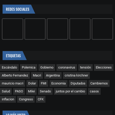
REDES SOCIALES
ETIQUETAS
Escándalo
Polemica
Gobierno
coronavirus
tensión
Elecciones
Alberto Fernandez
Macri
Argentina
cristina kirchner
mauricio macri
Dolar
FMI
Economia
Diputados
Cambiemos
Salud
PASO
Milei
Senado
juntos por el cambio
casos
inflacion
Congreso
CFK