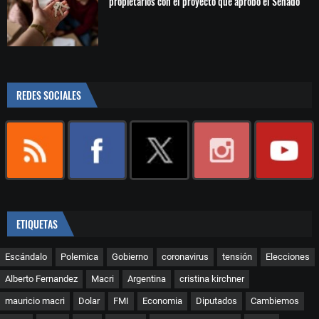
propietarios con el proyecto que aprobó el Senado
REDES SOCIALES
ETIQUETAS
Escándalo
Polemica
Gobierno
coronavirus
tensión
Elecciones
Alberto Fernandez
Macri
Argentina
cristina kirchner
mauricio macri
Dolar
FMI
Economia
Diputados
Cambiemos