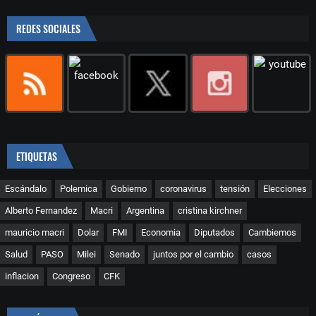
REDES SOCIALES
ETIQUETAS
Escándalo
Polemica
Gobierno
coronavirus
tensión
Elecciones
Alberto Fernandez
Macri
Argentina
cristina kirchner
mauricio macri
Dolar
FMI
Economia
Diputados
Cambiemos
Salud
PASO
Milei
Senado
juntos por el cambio
casos
inflacion
Congreso
CFK