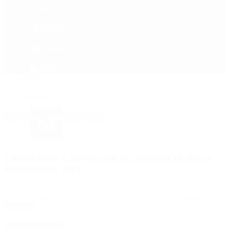
Política
Contactenos
6 de agosto, 2026
Economía
Sociedad
Quiénes Somos
Mundo
Inicio
>
perlas
Etiquetas Archivadas: perlas
Curiosidades y perlitas que se volvieron virales en
las elecciones 2019
Un hombre votó vestido del «Guasón». Alberto Fernández llegó a
votar bajo una lluvia de pétalos de rosa, entre otras destacadas.
Leer Más
4D Producciones