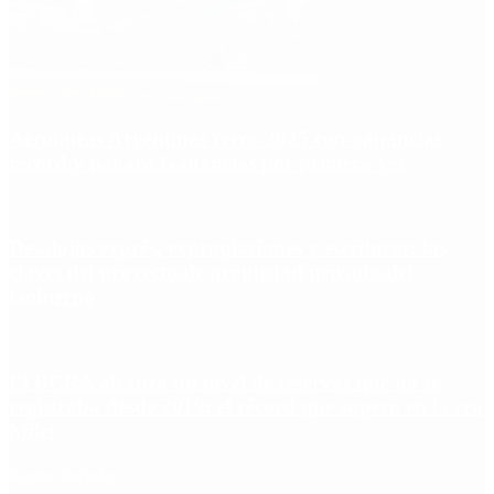
Aerolíneas Argentinas cerró 2025 con ganancias
récord y pagará Ganancias por primera vez
Desalojos exprés, expropiaciones y escrituras: las
claves del proyecto de propiedad privada del
Gobierno
El BCRA alcanzó un nivel de reservas que no se
registraba desde 2019: el récord que superó en la era
Milei
Redes Sociales