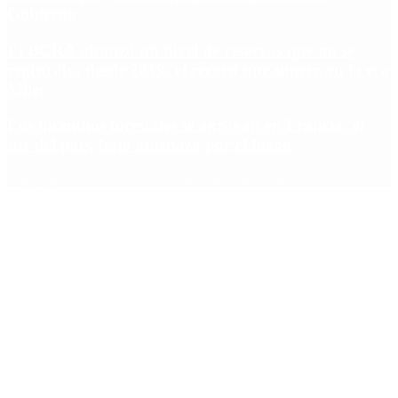
Gobierno
El BCRA alcanzó un nivel de reservas que no se
registraba desde 2019: el récord que superó en la era
Milei
Los incendios forestales se agravan en Francia: el
sur del país, bajo amenaza por el fuego
Copyright 2025 © Todos los derechos reservados