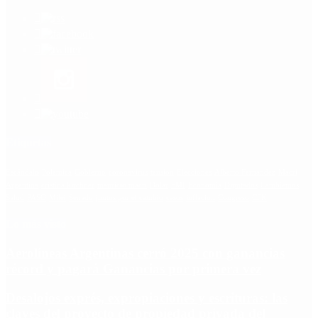
Etiquetas
Escándalo
Polemica
Gobierno
coronavirus
tensión
Elecciones
Alberto Fernandez
Macri
Argentina
cristina kirchner
mauricio macri
Dolar
FMI
Economia
Diputados
Cambiemos
Salud
PASO
Milei
Senado
juntos por el cambio
casos
inflacion
Congreso
CFK
Lo más visto
Aerolíneas Argentinas cerró 2025 con ganancias
récord y pagará Ganancias por primera vez
Desalojos exprés, expropiaciones y escrituras: las
claves del proyecto de propiedad privada del