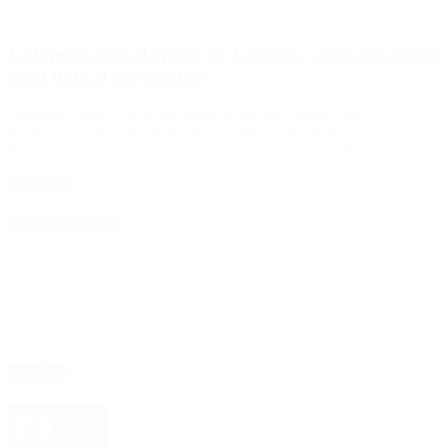
Katopodis tras el apoyo de Cristina: «Fue una guiño
para unir al peronismo»
Mediante Twitter, la ex presidenta le dio relevancia a las
declaraciones del intendente de San Martín, aliado de Florencio
Randazzo, quien aseguró que «la fragmentación del PJ favorece al
Gobierno».
Leer Más
4D Producciones
Seguinos