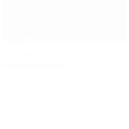
Política
Contactenos
7 de agosto, 2026
Economía
Sociedad
Quiénes Somos
Mundo
Inicio
>
peronsmo
Etiquetas Archivadas: peronsmo