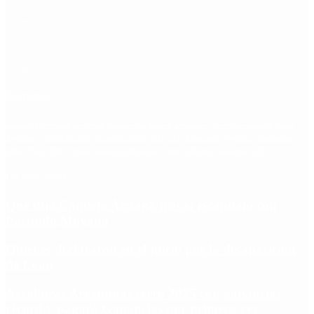
Etiquetas
Escándalo
Polemica
Gobierno
coronavirus
tensión
Elecciones
Alberto Fernandez
Macri
Argentina
cristina kirchner
mauricio macri
Dolar
FMI
Economia
Diputados
Cambiemos
Salud
PASO
Milei
Senado
juntos por el cambio
casos
inflacion
Congreso
CFK
Lo más visto
Qué dijo Candela Arizaga tras el escándalo con
Facundo Moyano
Quiénes declararon en el juicio por la desaparición
de Loan
Aerolíneas Argentinas cerró 2025 con ganancias
récord y pagará Ganancias por primera vez