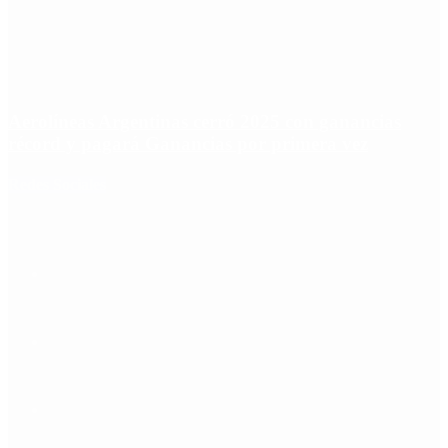
Aerolíneas Argentinas cerró 2025 con ganancias
récord y pagará Ganancias por primera vez
Redes Sociales