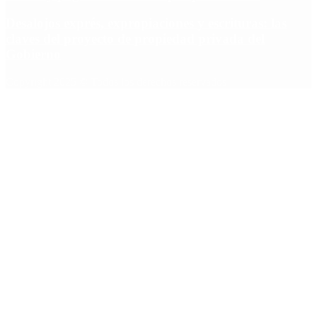
Desalojos exprés, expropiaciones y escrituras: las
claves del proyecto de propiedad privada del
Gobierno
Copyright 2025 © Todos los derechos reservados