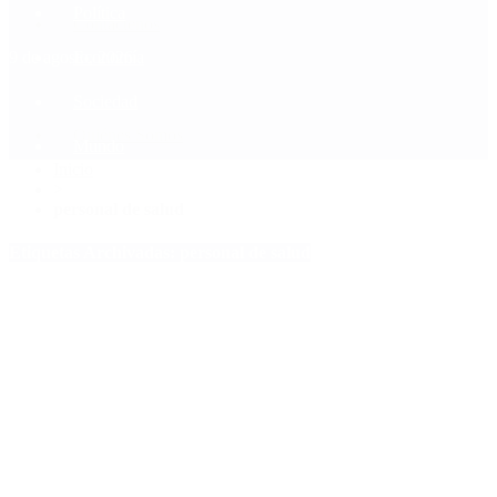
Política
Contactenos
9 de agosto, 2026
Economía
Sociedad
Quiénes Somos
Mundo
Inicio
>
personal de salud
Etiquetas Archivadas: personal de salud