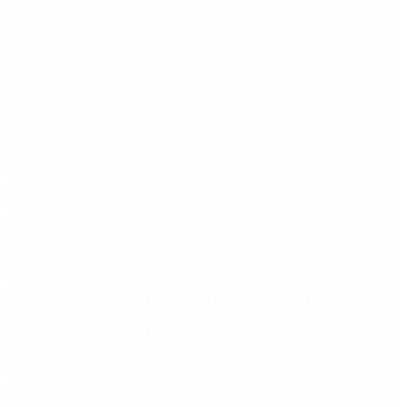
Etiquetas
Escándalo
Polemica
Gobierno
coronavirus
tensión
Elecciones
Alberto Fernandez
Macri
Argentina
cristina kirchner
mauricio macri
Dolar
FMI
Economia
Diputados
Cambiemos
Salud
PASO
Milei
Senado
juntos por el cambio
casos
inflacion
Congreso
CFK
Lo más visto
Desalojo exprés: qué cambia para inquilinos y
propietarios con el proyecto que aprobó el Senado
“Fuerza Suma”: el nuevo movimiento de Osvaldo
Cornide que propone un plan de desarrollo para la
Argentina