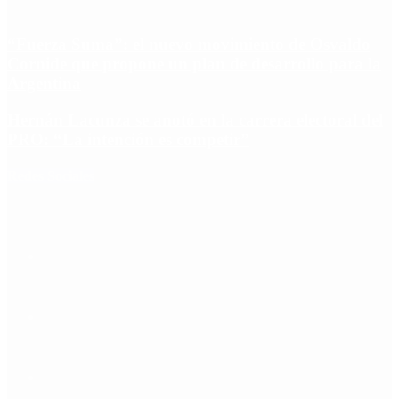
“Fuerza Suma”: el nuevo movimiento de Osvaldo
Cornide que propone un plan de desarrollo para la
Argentina
Hernán Lacunza se anotó en la carrera electoral del
PRO: “La intención es competir”
Redes Sociales