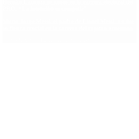
Hernán Lacunza se anotó en la carrera electoral del
PRO: “La intención es competir”
Murió Jorge Messi, el padre de Lionel Messi: así fue
su figura crucial en la carrera del capitán argentino
Copyright 2025 © Todos los derechos reservados