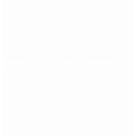
Desalojo exprés: qué cambia para inquilinos y
propietarios con el proyecto que aprobó el Senado