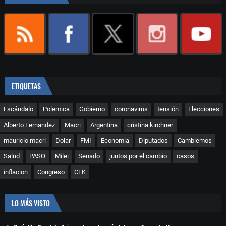
ETIQUETAS
Escándalo
Polemica
Gobierno
coronavirus
tensión
Elecciones
Alberto Fernandez
Macri
Argentina
cristina kirchner
mauricio macri
Dolar
FMI
Economia
Diputados
Cambiemos
Salud
PASO
Milei
Senado
juntos por el cambio
casos
inflacion
Congreso
CFK
LO MÁS VISTO