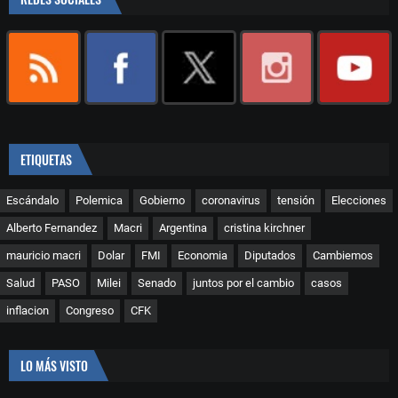
ETIQUETAS
Escándalo
Polemica
Gobierno
coronavirus
tensión
Elecciones
Alberto Fernandez
Macri
Argentina
cristina kirchner
mauricio macri
Dolar
FMI
Economia
Diputados
Cambiemos
Salud
PASO
Milei
Senado
juntos por el cambio
casos
inflacion
Congreso
CFK
LO MÁS VISTO