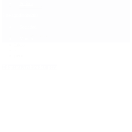
Política
Contactenos
7 de agosto, 2026
Economía
Sociedad
Quiénes Somos
Mundo
Inicio
>
peru
Etiquetas Archivadas: peru