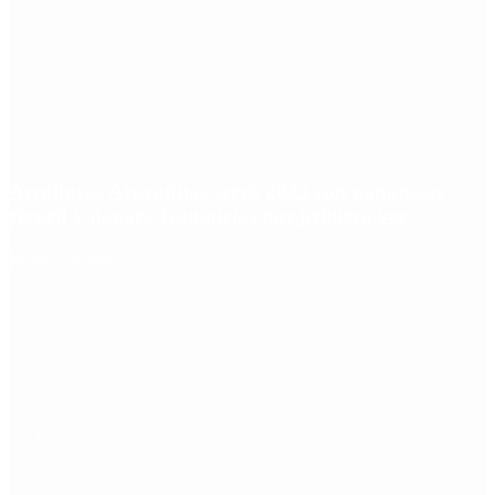
Aerolíneas Argentinas cerró 2025 con ganancias
récord y pagará Ganancias por primera vez
Redes Sociales