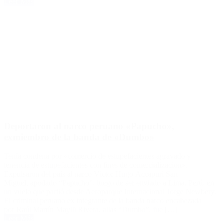
Leer Más
Deportaron al narco peruano «Papucho»,
exmiembro de la banda de «Dumbo»
Tenía condena por «comercio de estupefacientes agravado y
tenencia de estupefacientes con fines de comercialización».
Expulsaron del país al narco Víctor Hugo Accapuri San
Miguel, apodado “Papucho”, luego de ser enviado a Lima, Perú, en
un vuelo que partió desde Aeroparque Internacional Jorge Newbery.
El criminal peruano ex integrante de la banda narco encabezada
por Raúl Martín Maylli Rivera, alias “Dumbo”, fue […]
Leer Más