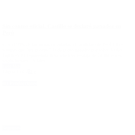
Sin conteo oficial, Castillo se declaró ganador en
Perú
Con el 99% de las mesas escrutadas, el candidato de Perú Libre
sostuvo que “un informe” lo da como ganador por sobre Keiko
Fujimori. El izquierdista lleva una leve ventaja de 71 mil votos,
según fuentes oficiales.
Leer Más
Página 1 of 2
1
2
»
4D Producciones
Seguinos