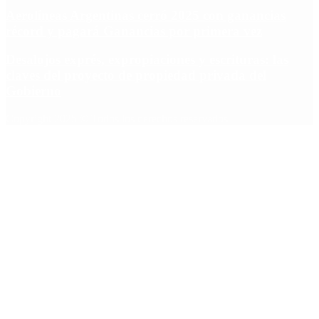
Aerolíneas Argentinas cerró 2025 con ganancias
récord y pagará Ganancias por primera vez
Desalojos exprés, expropiaciones y escrituras: las
claves del proyecto de propiedad privada del
Gobierno
Copyright 2025 © Todos los derechos reservados