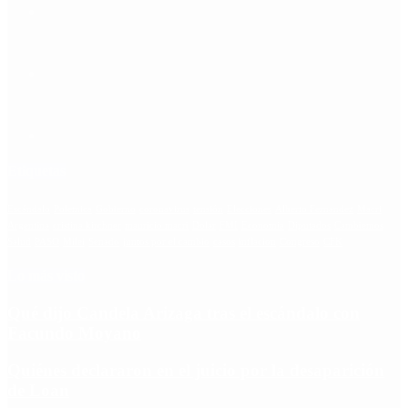
Etiquetas
Escándalo
Polemica
Gobierno
coronavirus
tensión
Elecciones
Alberto Fernandez
Macri
Argentina
cristina kirchner
mauricio macri
Dolar
FMI
Economia
Diputados
Cambiemos
Salud
PASO
Milei
Senado
juntos por el cambio
casos
inflacion
Congreso
CFK
Lo más visto
Qué dijo Candela Arizaga tras el escándalo con
Facundo Moyano
Quiénes declararon en el juicio por la desaparición
de Loan