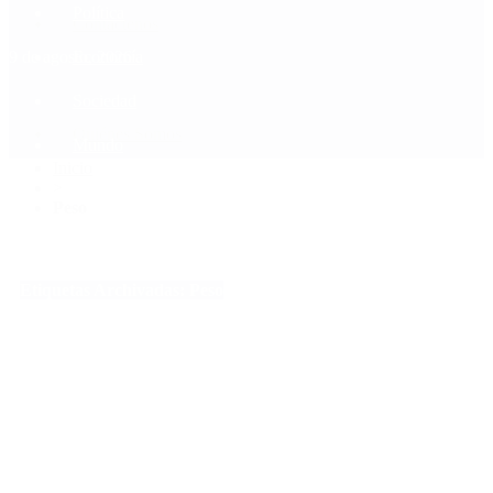
Política
Contactenos
9 de agosto, 2026
Economía
Sociedad
Quiénes Somos
Mundo
Inicio
>
Peso
Etiquetas Archivadas: Peso