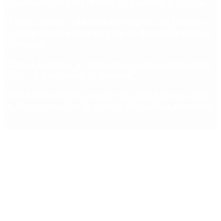
propietarios con el proyecto que aprobó el Senado
“Fuerza Suma”: el nuevo movimiento de Osvaldo
Cornide que propone un plan de desarrollo para la
Argentina
Hernán Lacunza se anotó en la carrera electoral del
PRO: “La intención es competir”
Murió Jorge Messi, el padre de Lionel Messi: así fue
su figura crucial en la carrera del capitán argentino
Copyright 2025 © Todos los derechos reservados