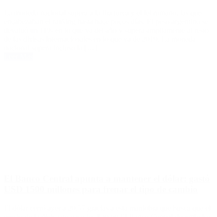
La moneda nacional supera a la lira turca y el lei rumano, las que
encabezaban el ranking hasta hace pocos días. El peso argentino se
devaluó un 11% en lo que va del año y supera ampliamente al resto
de las divisas internacionales en lo que va de 2019. La moneda
nacional supera incluso la […]
Leer Más
El Banco Central apunta a mantener el dólar: gastó
USD 1500 millones para frenar el tipo de cambio
El dólar cerró ayer a 20,57 gracias a esta maniobra que busca que el
precio de la divisa no pase los $20,60 El Banco Central desembolsó