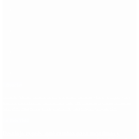
Etiquetas
Escándalo
Polemica
Gobierno
coronavirus
tensión
Elecciones
Alberto Fernandez
Macri
Argentina
cristina kirchner
mauricio macri
Dolar
FMI
Economia
Diputados
Cambiemos
Salud
PASO
Milei
Senado
juntos por el cambio
casos
inflacion
Congreso
CFK
Lo más visto
Desalojo exprés: qué cambia para inquilinos y