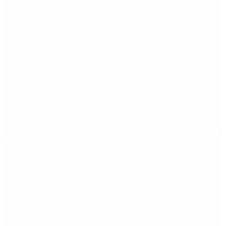
“Fuerza Suma”: el nuevo movimiento de Osvaldo
Cornide que propone un plan de desarrollo para la
Argentina
Hernán Lacunza se anotó en la carrera electoral del
PRO: “La intención es competir”
Redes Sociales