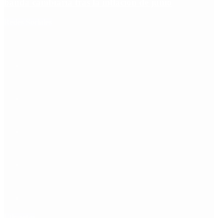
banda cambiaria tras la inflación de junio
Redes Sociales
Etiquetas