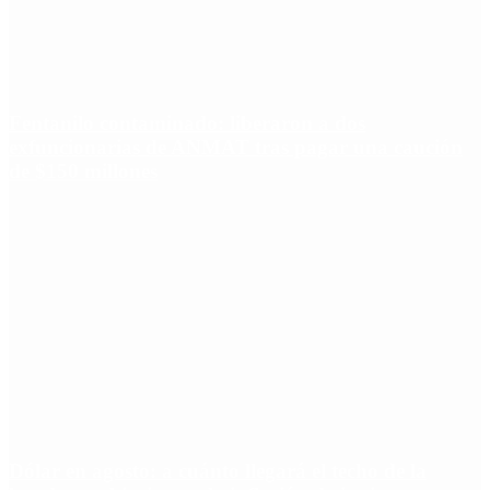
Fentanilo contaminado: liberaron a dos
exfuncionarias de ANMAT tras pagar una caución
de $150 millones
Dólar en agosto: a cuánto llegará el techo de la