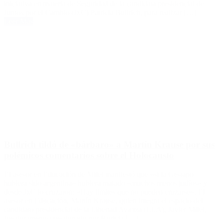
iniciativa en materia de Seguridad de la candidata presidencial de
Juntos por el Cambio (JxC) Patricia Bullrich, para realizar […]
Leer Más
Bullrich tildó de «bárbaro» a Martín Krause por sus
polémicos comentarios sobre el Holocausto
El asesor en Educación de Milei manifestó que «si la Gestapo
hubiera sido argentina» hubiera matado «muchos menos judíos» y
desde JxC lo cruzaron: «Hay límites que no pueden cruzarse». El
asesor en Educación, Martín Krause, quien integra el espacio del
candidato presidencial de la Libertad Avanza (LLA), Javier Milei,
fue duramente cuestionado por Patricia […]