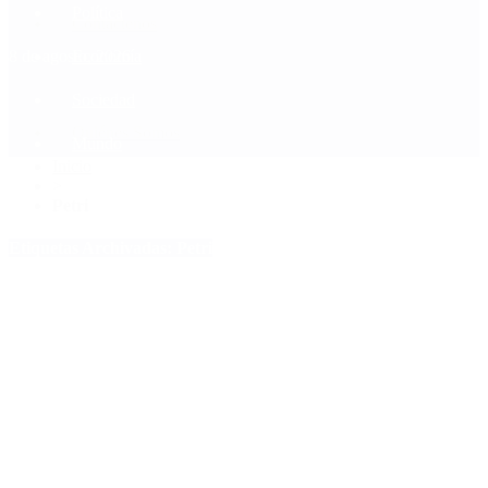
Política
Contactenos
8 de agosto, 2026
Economía
Sociedad
Quiénes Somos
Mundo
Inicio
>
Petri
Etiquetas Archivadas: Petri