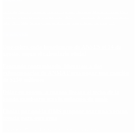
Escándalo
Polemica
Gobierno
coronavirus
tensión
Elecciones
Alberto Fernandez
Macri
Argentina
cristina kirchner
mauricio macri
Dolar
FMI
Economia
Diputados
Cambiemos
Salud
PASO
Milei
Senado
juntos por el cambio
casos
inflacion
Congreso
CFK
Lo más visto
Qué cobra cada beneficiario de ANSES el 14 de
agosto, según el calendario oficial
Fentanilo contaminado: liberaron a dos
exfuncionarias de ANMAT tras pagar una caución
de $150 millones
Dólar en agosto: a cuánto llegará el techo de la
banda cambiaria tras la inflación de junio
Ébola: por qué la OMS propone usar una vacuna
creada para otra cepa
Copyright 2025 © Todos los derechos reservados