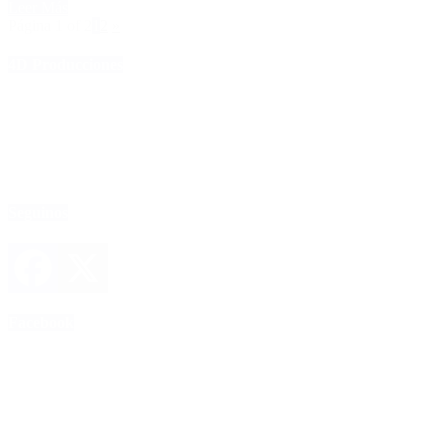
Leer Más
Página 1 of 2
1
2
»
4D Producciones
Seguinos
Facebook