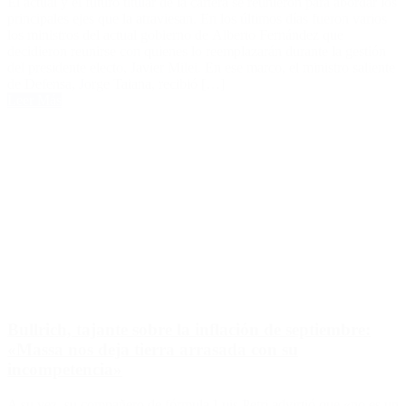
El actual y el futuro titular de la cartera se reunieron para abordar los
principales ejes que la atraviesan. En los últimos días fueron varios
los ministros del actual gobierno de Alberto Fernández que
decidieron reunirse con quienes lo reemplazarán durante la gestión
del presidente electo, Javier Milei. En ese marco, el ministro saliente
de Defensa, Jorge Taiana, recibió […]
Leer Más
Bullrich, tajante sobre la inflación de septiembre:
«Massa nos deja tierra arrasada con su
incompetencia»
A su vez, su compañero de fórmula Luis Petri advirtió que «no es un