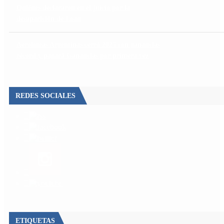
Quiénes declararon en el juicio por la
desaparición de Loan
Aerolíneas Argentinas cerró 2025 con ganancias
récord y pagará Ganancias por primera vez
REDES SOCIALES
ETIQUETAS