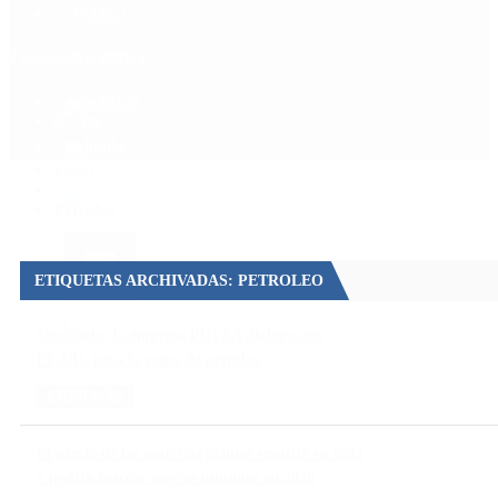
Política
Contactenos
7 de agosto, 2026
Economía
Sociedad
Quiénes Somos
Mundo
Inicio
>
Petroleo
ETIQUETAS ARCHIVADAS: PETROLEO
Venezuela: la empresa PDVSA dialoga con
EE.UU. para la venta de petróleo
LEER MÁS
El precio de las materias primas seguiría en baja
y podría marcar nuevos mínimos en 2026