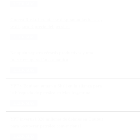
LEER MÁS
Guerra Rusia-Ucrania: se desploman las bolsas y
se disparó el precio del petróleo
LEER MÁS
Neuquén registra récords productivos y una
fuerte recuperación económica
LEER MÁS
YPF y Equinor suman a Shell en la alianza para
la búsqueda de petróleo en Mar Argentino
LEER MÁS
YPF invertirá 320 millones de dólares en Chubut
para recuperar petróleo convencional
LEER MÁS