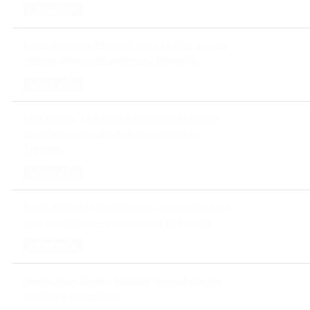
LEER MÁS
La presidenta de México llamó a la ONU a evitar
“derramamiento de sangre” en Venezuela
LEER MÁS
Vaca muerta, la principal impulsora de un año
récord en producción de hidrocarburos en
Argentina
LEER MÁS
Biden anunció la prohibición de importaciones de
gas y petróleo rusos por la guerra en Ucrania
LEER MÁS
Guerra entre Rusia y Ucrania: cómo afecta este
conflicto a la Argentina