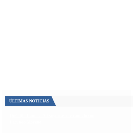
ÚLTIMAS NOTICIAS
Qué dijo Candela Arizaga tras el escándalo con
Facundo Moyano