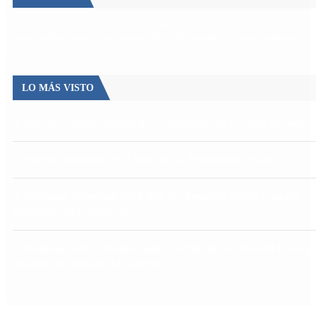
Escándalo
Polemica
Gobierno
coronavirus
tensión
Elecciones
Alberto Fernandez
Macri
Argentina
cristina kirchner
mauricio macri
Dolar
FMI
Economia
Diputados
Cambiemos
Salud
PASO
Milei
Senado
juntos por el cambio
casos
inflacion
Congreso
CFK
LO MÁS VISTO
Qué dijo Candela Arizaga tras el escándalo con Facundo Moyano
Quiénes declararon en el juicio por la desaparición de Loan
Aerolíneas Argentinas cerró 2025 con ganancias récord y pagará
Ganancias por primera vez
Desalojos exprés, expropiaciones y escrituras: las claves del proyecto
de propiedad privada del Gobierno
Copyright 2025 © Todos los derechos reservados