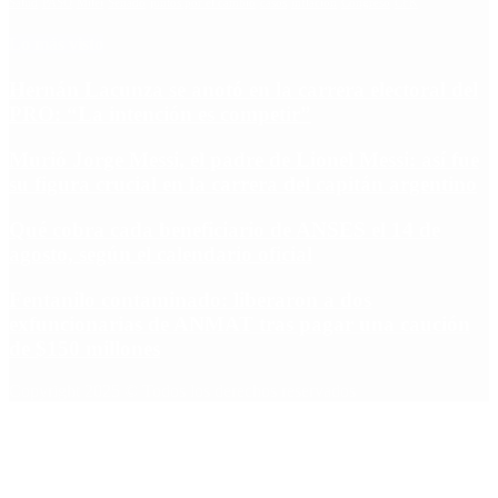
Salud
PASO
Milei
Senado
juntos por el cambio
casos
inflacion
Congreso
CFK
Lo más visto
Hernán Lacunza se anotó en la carrera electoral del
PRO: “La intención es competir”
Murió Jorge Messi, el padre de Lionel Messi: así fue
su figura crucial en la carrera del capitán argentino
Qué cobra cada beneficiario de ANSES el 14 de
agosto, según el calendario oficial
Fentanilo contaminado: liberaron a dos
exfuncionarias de ANMAT tras pagar una caución
de $150 millones
Copyright 2025 © Todos los derechos reservados