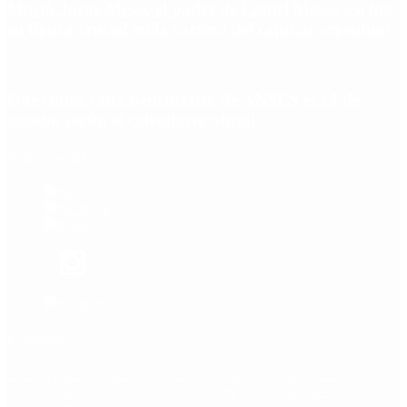
Murió Jorge Messi, el padre de Lionel Messi: así fue
su figura crucial en la carrera del capitán argentino
Qué cobra cada beneficiario de ANSES el 14 de
agosto, según el calendario oficial
Redes Sociales
Etiquetas
Escándalo
Polemica
Gobierno
coronavirus
tensión
Elecciones
Alberto Fernandez
Macri
Argentina
cristina kirchner
mauricio macri
Dolar
FMI
Economia
Diputados
Cambiemos