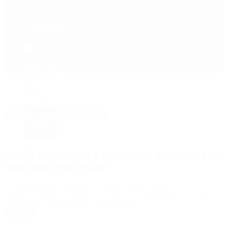
Política
Contactenos
8 de agosto, 2026
Economía
Sociedad
Quiénes Somos
Mundo
Inicio
>
Petrona
Etiquetas Archivadas: Petrona
¿Quién es Petrona? La participante de GH que hace
furor en las redes sociales
Ya empezaron las disputas en Gran Hermano 2024
(Telefe) y Petrona Fabiana Jerez, una de las participantes favoritas
del público, quedó en el ojo de la tormenta.
Leer Más