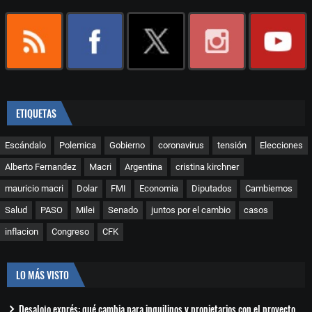
ETIQUETAS
Escándalo
Polemica
Gobierno
coronavirus
tensión
Elecciones
Alberto Fernandez
Macri
Argentina
cristina kirchner
mauricio macri
Dolar
FMI
Economia
Diputados
Cambiemos
Salud
PASO
Milei
Senado
juntos por el cambio
casos
inflacion
Congreso
CFK
LO MÁS VISTO
Desalojo exprés: qué cambia para inquilinos y propietarios con el proyecto