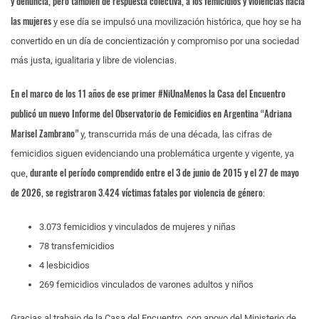
y denuncia, pero también de respuesta colectiva, a los femicidios y violencias hacia
las mujeres
y ese día se impulsó una movilización histórica, que hoy se ha
convertido en un día de concientización y compromiso por una sociedad
más justa, igualitaria y libre de violencias.
En el marco de los 11 años de ese primer #NiUnaMenos la Casa del Encuentro
publicó un nuevo Informe del Observatorio de Femicidios en Argentina “Adriana
Marisel Zambrano”
y, transcurrida más de una década, las cifras de
femicidios siguen evidenciando una problemática urgente y vigente, ya
, durante el período comprendido entre el 3 de junio de 2015 y el 27 de mayo
que
de 2026, se registraron 3.424 víctimas fatales por violencia de género
:
3.073 femicidios y vinculados de mujeres y niñas
78 transfemicidios
4 lesbicidios
269 femicidios vinculados de varones adultos y niños
Gracias al trabajo de la Casa del Encuentro, con apoyo del Ministerio de