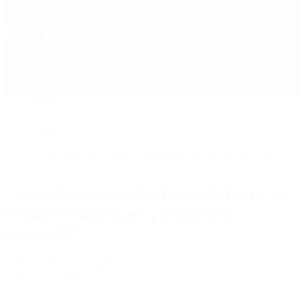
Política
Contactenos
9 de agosto, 2026
Economía
Sociedad
Quiénes Somos
Mundo
Inicio
>
Política
>
Cómo afecta a Scioli el escándalo con su novia Gisela
Berger ¿Peligra su campaña?
Cómo afecta a Scioli el escándalo con su
novia Gisela Berger ¿Peligra su
campaña?
por Periodista 360
12 de mayo, 2017