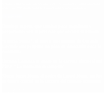
Argentina
cristina kirchner
mauricio macri
Dolar
FMI
Economia
Diputados
Cambiemos
Salud
PASO
Milei
Senado
juntos por el cambio
casos
inflacion
Congreso
CFK
Lo más visto
Desalojo exprés: qué cambia para inquilinos y
propietarios con el proyecto que aprobó el Senado
“Fuerza Suma”: el nuevo movimiento de Osvaldo
Cornide que propone un plan de desarrollo para la
Argentina
Hernán Lacunza se anotó en la carrera electoral del
PRO: “La intención es competir”
Murió Jorge Messi, el padre de Lionel Messi: así fue
su figura crucial en la carrera del capitán argentino
Copyright 2025 © Todos los derechos reservados