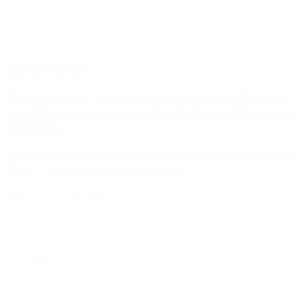
Destacado
Política
“Fuerza Suma”: el nuevo movimiento de Osvaldo
Cornide que propone un plan de desarrollo para la
Argentina
Hernán Lacunza se anotó en la carrera electoral del
PRO: “La intención es competir”
Deja una respuesta
Tu dirección de correo electrónico no será publicada.
Los campos
obligatorios están marcados con
*
Comentario
*