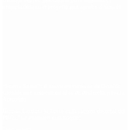
Desalojo exprés: qué cambia para inquilinos y
propietarios con el proyecto que aprobó el Senado
“Fuerza Suma”: el nuevo movimiento de Osvaldo
Cornide que propone un plan de desarrollo para la
Argentina
Hernán Lacunza se anotó en la carrera electoral del
PRO: “La intención es competir”
Redes Sociales