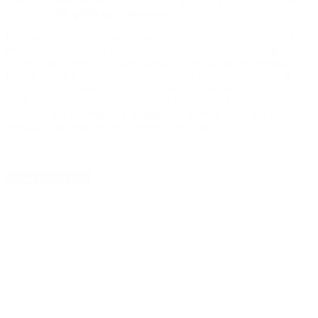
contando públicamente que esperaban un bebé y Berger lo hundió
de plano: «
Me pidió que abortara».
Claramente no sería la mejor manera de arrancar su año electoral. La
revelación de su novia sí trasciende su vida personal, tiene que ver
con el político que pudo haber llegado a Presidente de campaña con
Karina Rabolini, en ese momento su esposa, mientras viajaba al
exterior a escondidas con Berger.
Y ahora pensando en volver al
ruedo pocos meses antes de l
os comicios
, con vicios de hombre
codiciado por las mujeres y alegrándose frente a la TV por un
embarazo que pidió puertas adentro interrumpir.
Notas Destacadas